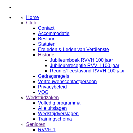
Home
Club
Contact
Accommodatie
Bestuur
Statuten
Ereleden & Leden van Verdienste
Historie
Jubileumboek RVVH 100 jaar
Jubileumreceptie RVVH 100 jaar
Reunie/Feestavond RVVH 100 jaar
Gedragsregels
Vertrouwenscontactpersoon
Privacybeleid
VOG
Wedstrijdzaken
Volledig programma
Alle uitslagen
Wedstrijdverslagen
Trainingschema
Senioren
RVVH 1