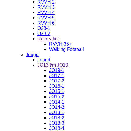
RVVH 2
RVVH 3
RVVH 4
RVVH 5
RVVH 6
O23-1
O23-2
Recreatief
RVVH 35+
Walking Football
Jeugd
Jeugd
JO13 t/m JO19
JO19-1
JO17-1
JO17-2
JO16-1
JO15-1
JO15-2
JO14-1
JO14-2
JO13-1
JO13-2
JO13-3
JO13-4