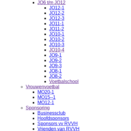
JO6 t/m JO12
JO12-1
JO12-2
JO12-3
JO11-1
JO11-2
JO10-1
JO10-2
JO10-3
JO10-4
JO9-1
JO9-2
JO9-3
JO8-1
JO8-2
Voetbalschool
Vrouwenvoetbal
MO20-1
MO15--1
MO12-1
Sponsoring
Businessclub
Hoofdsponsors
Sponsors vv RVVH
Vrienden van RVVH