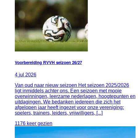
Voorbereiding RVVH seizoen 26/27
4
jul
2026
Van oud naar nieuw seizoen Het seizoen 2025/2026
ligt inmiddels achter ons. Een seizoen met mooie
overwinningen, leerzame nederlagen, hoogtepunten en
uitdagingen. We bedanken iedereen die zich het
afgelopen jaar heeft ingezet voor onze vereniging:
spelers, trainers, leiders, vrijwilligers, [...]
1176 keer gezien